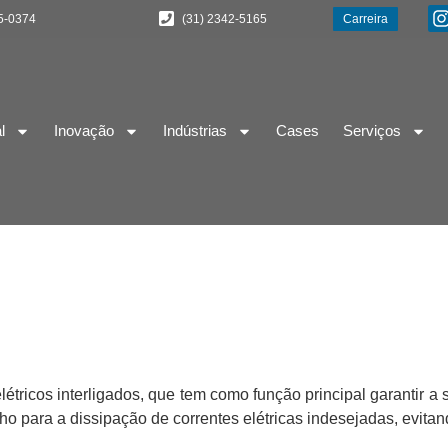
5-0374
(31) 2342-5165
Carreira
l
Inovação
Indústrias
Cases
Serviços
tricos interligados, que tem como função principal garantir a 
o para a dissipação de correntes elétricas indesejadas, evitan