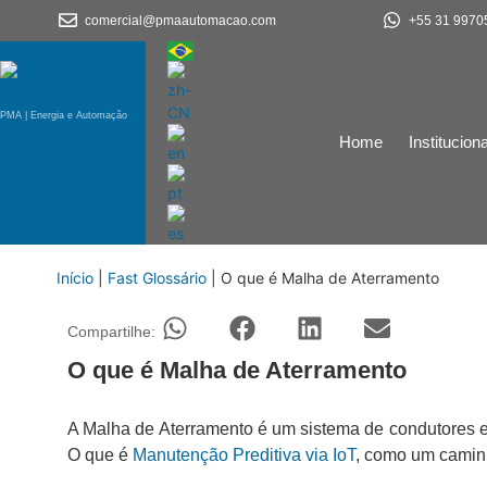
comercial@pmaautomacao.com
+55 31 9970
PMA | Energia e Automação
Home
Instituciona
Início
|
Fast Glossário
|
O que é Malha de Aterramento
Compartilhe:
O que é Malha de Aterramento
A Malha de Aterramento é um sistema de condutores elé
O que é
Manutenção Preditiva via IoT
, como um caminh