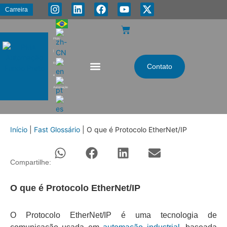
Carreira
PMA
|
Energia
Contato
e
Automação
Início
|
Fast Glossário
|
O que é Protocolo EtherNet/IP
Compartilhe:
O que é Protocolo EtherNet/IP
O Protocolo EtherNet/IP é uma tecnologia de