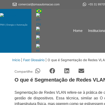
comercial@pmaautomacao.com
+55 31 9970
PMA | Energia e Automação
Home
Instituciona
Início
|
Fast Glossário
|
O que é Segmentação de Redes VL
Compartilhe:
O que é Segmentação de Redes VLA
Segmentação de Redes VLAN refere-se à prática de di
gestão de dispositivos. Essa técnica, similar ao 
infraestrutura física, mas operem como se estivessem