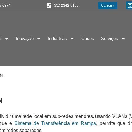
5-0374
(31) 2342-5165
Carreira
l
Inovação
Indústrias
Cases
Serviços
AN
N
vidir uma rede local em sub-redes menores, usando VLANs (Virt
O que é
Sistema de Transferência em Rampa
, permite que d
 em redes separadas.