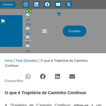
Carreira
PMA
|
Energia
Contato
e
Automação
Início
|
Fast Glossário
|
O que é Trajetória de Caminho
Contínuo
Compartilhe:
O que é Trajetória de Caminho Contínuo
A ‘Trajetória de Caminho Contínuo’ refere-se a um