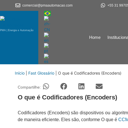
comercial@pmaautomacao.com
+55 31 9970
PMA | Energia e Automação
Home
Instituciona
Início
|
Fast Glossário
|
O que é Codificadores (Encoders)
Compartilhe:
O que é Codificadores (Encoders)
Codificadores (Encoders) são dispositivos ou algori
de maneira eficiente. Eles são, conforme O que é
CCM 