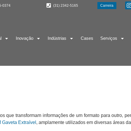
5-0374
(31) 2342-5165
Carreira
l
Inovação
Indústrias
Cases
Serviços
tmos que transformam informações de um formato para outro, p
Gaveta Extraível
, amplamente utilizados em diversas áreas d