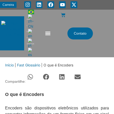
Carreira
PMA
|
Energia
Contato
e
Automação
Início
|
Fast Glossário
|
O que é Encoders
Compartilhe:
O que é Encoders
Encoders são dispositivos eletrônicos utilizados para