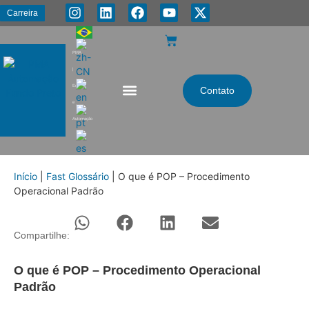
Carreira
PMA
|
Energia
Contato
e
Automação
Início
|
Fast Glossário
|
O que é POP – Procedimento
Operacional Padrão
Compartilhe:
O que é POP – Procedimento Operacional
Padrão