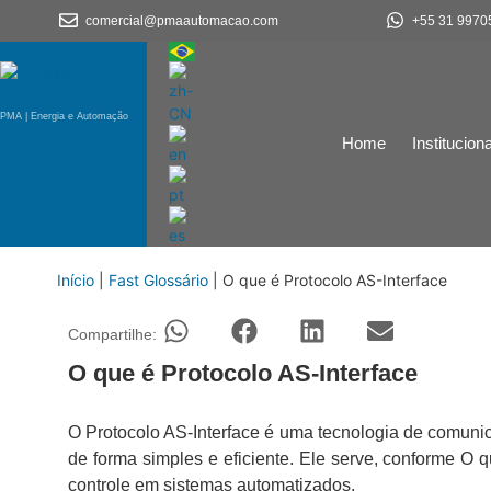
comercial@pmaautomacao.com
+55 31 9970
PMA | Energia e Automação
Home
Instituciona
Início
|
Fast Glossário
|
O que é Protocolo AS-Interface
Compartilhe:
O que é Protocolo AS-Interface
O Protocolo AS-Interface é uma tecnologia de comuni
de forma simples e eficiente. Ele serve, conforme O q
controle em sistemas automatizados.