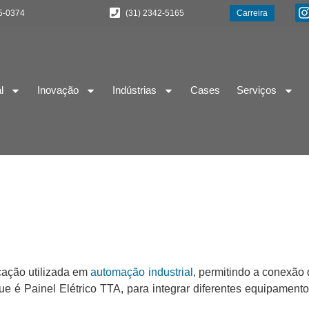
5-0374
(31) 2342-5165
Carreira
l
Inovação
Indústrias
Cases
Serviços
cação utilizada em
automação industrial
, permitindo a conexão
ue é Painel Elétrico TTA, para integrar diferentes equipament